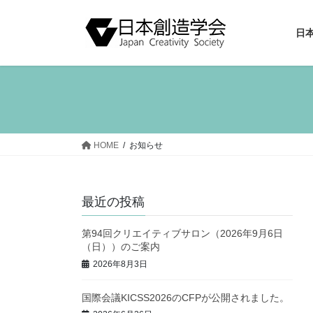
コ
ナ
ン
ビ
日
テ
ゲ
ン
ー
ツ
シ
へ
ョ
ス
ン
キ
に
ッ
移
HOME
お知らせ
プ
動
最近の投稿
第94回クリエイティブサロン（2026年9月6日
（日））のご案内
2026年8月3日
国際会議KICSS2026のCFPが公開されました。