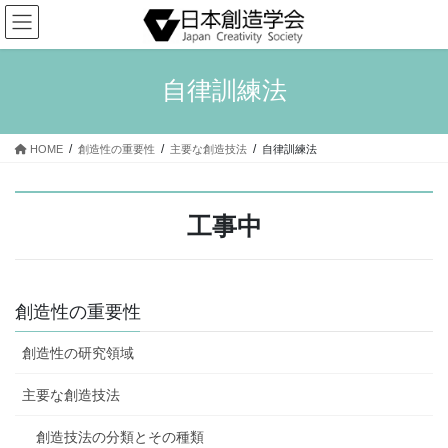
コ
ナ
ン
ビ
テ
ゲ
ン
ー
自律訓練法
ツ
シ
へ
ョ
ス
ン
HOME
創造性の重要性
主要な創造技法
自律訓練法
キ
に
ッ
移
プ
動
工事中
創造性の重要性
創造性の研究領域
主要な創造技法
創造技法の分類とその種類